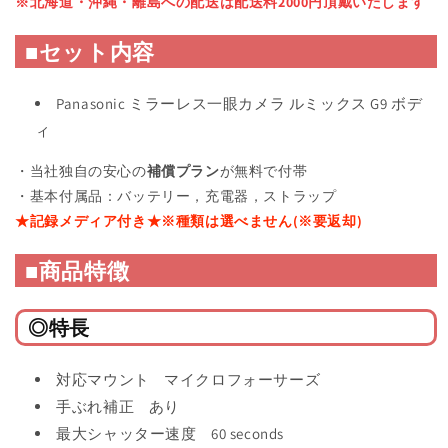
※北海道・沖縄・離島への配送は配送料2000円頂戴いたします
■セット内容
Panasonic ミラーレス一眼カメラ ルミックス G9 ボデ
ィ
・当社独自の安心の
補償プラン
が無料で付帯
・基本
付属品
：バッテリー，充電器，ストラップ
★記録メディア付き★※種類は選べません(※要返却)
■商品特徴
◎特長
対応マウント
マイクロフォーサーズ
手ぶれ補正 あり
最大シャッター速度 60 seconds