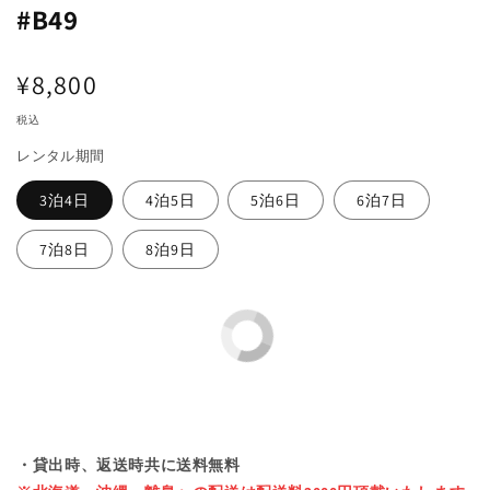
で
#B49
メ
デ
ィ
通
¥8,800
ア
(1)
常
税込
を
開
価
レンタル期間
く
格
3泊4日
4泊5日
5泊6日
6泊7日
7泊8日
8泊9日
・貸出時、返送時共に送料無料