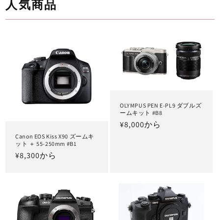
人気商品
OLYMPUS PEN E-PL9 ダブルズ
ームキット #B8
通
¥8,000から
常
Canon EOS Kiss X90 ズームキ
ット ＋ 55-250mm #B1
価
通
¥8,300から
格
常
価
格