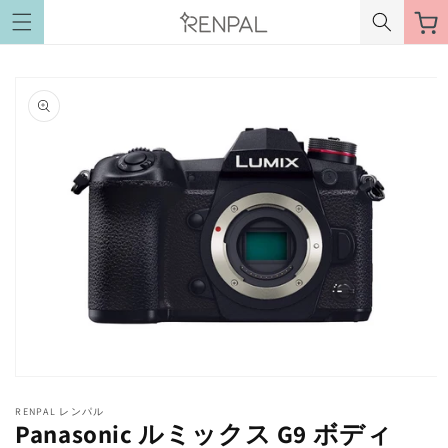
コンテ
ー
ンツに
進む
ト
商品情
報にス
キップ
モ
ー
RENPAL レンパル
ダ
Panasonic ルミックス G9 ボディ
ル