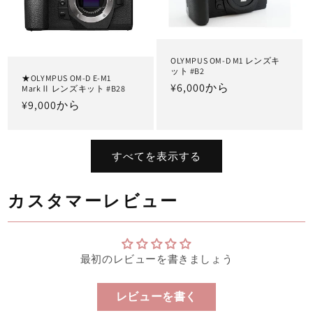
OLYMPUS OM-D M1 レンズキ
ット #B2
★OLYMPUS OM-D E-M1
通
¥6,000から
MarkⅡ レンズキット #B28
常
通
¥9,000から
価
常
格
価
格
すべてを表示する
カスタマーレビュー
最初のレビューを書きましょう
レビューを書く